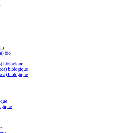
p
io
a) bio
) biologique
oca) biologique
oca) biologique
ique
logique
e