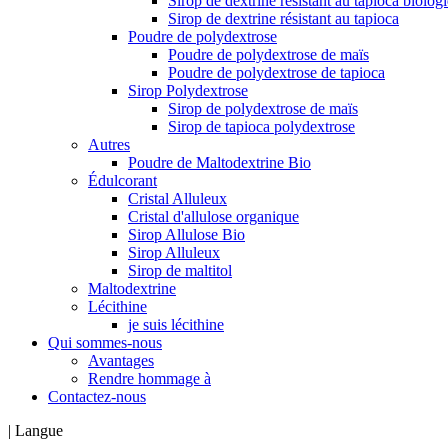
Sirop de dextrine résistant au tapioca biolog
Sirop de dextrine résistant au tapioca
Poudre de polydextrose
Poudre de polydextrose de maïs
Poudre de polydextrose de tapioca
Sirop Polydextrose
Sirop de polydextrose de maïs
Sirop de tapioca polydextrose
Autres
Poudre de Maltodextrine Bio
Édulcorant
Cristal Alluleux
Cristal d'allulose organique
Sirop Allulose Bio
Sirop Alluleux
Sirop de maltitol
Maltodextrine
Lécithine
je suis lécithine
Qui sommes-nous
Avantages
Rendre hommage à
Contactez-nous
|
Langue