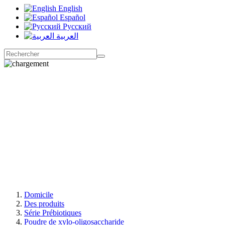
English
Español
Русский
العربية
Domicile
Des produits
Série Prébiotiques
Poudre de xylo-oligosaccharide