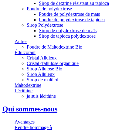
Sirop de dextrine résistant au tapioca
Poudre de polydextrose
Poudre de polydextrose de maïs
Poudre de polydextrose de tapioca
Sirop Polydextrose
Sirop de polydextrose de maïs
Sirop de tapioca polydextrose
Autres
Poudre de Maltodextrine Bio
Édulcorant
Cristal Alluleux
Cristal d'allulose organique
Sirop Allulose Bio
Sirop Alluleux
Sirop de maltitol
Maltodextrine
Lécithine
je suis lécithine
Qui sommes-nous
Avantages
Rendre hommage à