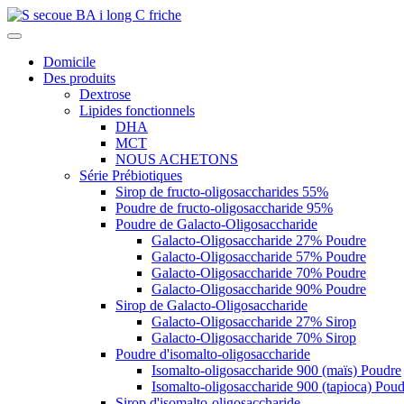
Domicile
Des produits
Dextrose
Lipides fonctionnels
DHA
MCT
NOUS ACHETONS
Série Prébiotiques
Sirop de fructo-oligosaccharides 55%
Poudre de fructo-oligosaccharide 95%
Poudre de Galacto-Oligosaccharide
Galacto-Oligosaccharide 27% Poudre
Galacto-Oligosaccharide 57% Poudre
Galacto-Oligosaccharide 70% Poudre
Galacto-Oligosaccharide 90% Poudre
Sirop de Galacto-Oligosaccharide
Galacto-Oligosaccharide 27% Sirop
Galacto-Oligosaccharide 70% Sirop
Poudre d'isomalto-oligosaccharide
Isomalto-oligosaccharide 900 (maïs) Poudre
Isomalto-oligosaccharide 900 (tapioca) Poud
Sirop d'isomalto-oligosaccharide