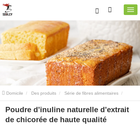
Domicile
Des produits
Série de fibres alimentaires
Poudre d'inuline naturelle d'extrait
Extrait de racine de chicorée
Poudre d'inuline naturelle d'extrait
de chicorée de haute qualité
de chicorée de haute qualité