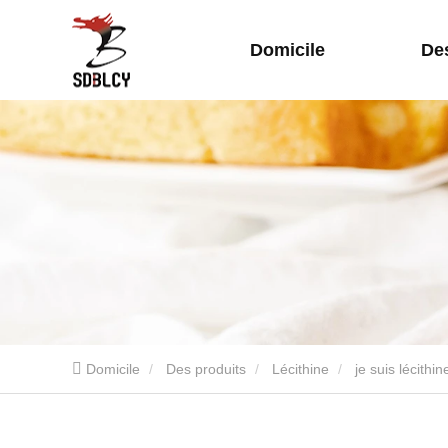
Domicile
De
Domicile
Des produits
Lécithine
je suis lécithin