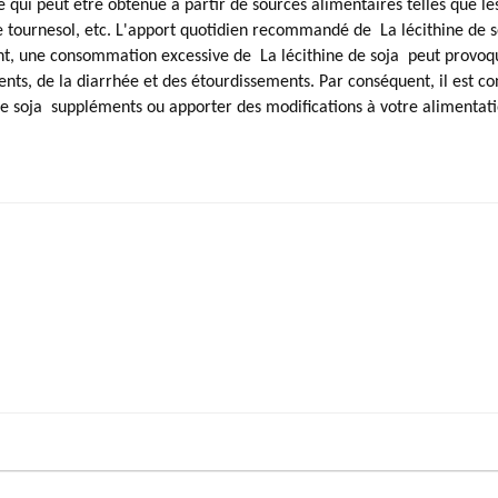
 qui peut être obtenue à partir de sources alimentaires telles que le
s de tournesol, etc. L'apport quotidien recommandé de
La lécithine de 
ant, une consommation excessive de
La lécithine de soja
peut provoq
nts, de la diarrhée et des étourdissements. Par conséquent, il est co
e soja
suppléments ou apporter des modifications à votre alimentati