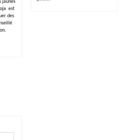
s jaunes
soja
est
uer des
Cristal Allulose en gros de haute qualité
nseillé
Contacter maintenant
on.