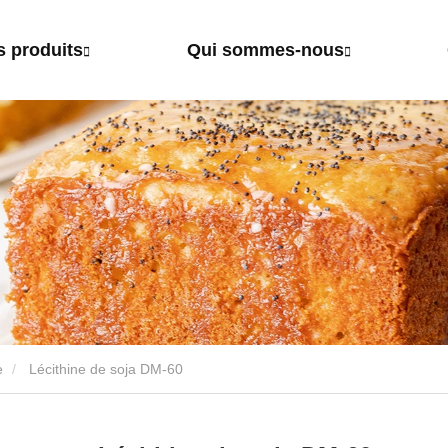
s produits
Qui sommes-nous
e
Lécithine de soja DM-60