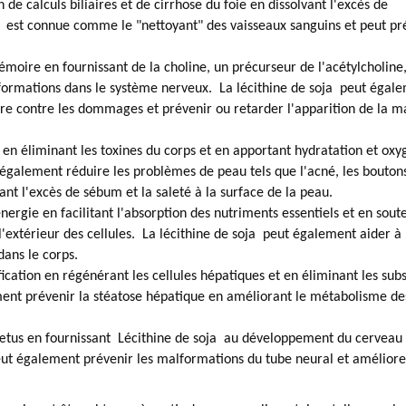
 de calculs biliaires et de cirrhose du foie en dissolvant l'excès de
est connue comme le "nettoyant" des vaisseaux sanguins et peut pr
mémoire en fournissant de la choline, un précurseur de l'acétylcholine
nformations dans le système nerveux.
La lécithine de soja
peut égale
ière contre les dommages et prévenir ou retarder l'apparition de la m
u en éliminant les toxines du corps et en apportant hydratation et ox
galement réduire les problèmes de peau tels que l'acné, les boutons
nt l'excès de sébum et la saleté à la surface de la peau.
nergie en facilitant l'absorption des nutriments essentiels et en sout
l'extérieur des cellules.
La lécithine de soja
peut également aider à
dans le corps.
ification en régénérant les cellules hépatiques et en éliminant les sub
nt prévenir la stéatose hépatique en améliorant le métabolisme de
œtus en fournissant
Lécithine de soja
au développement du cerveau 
ut également prévenir les malformations du tube neural et améliore