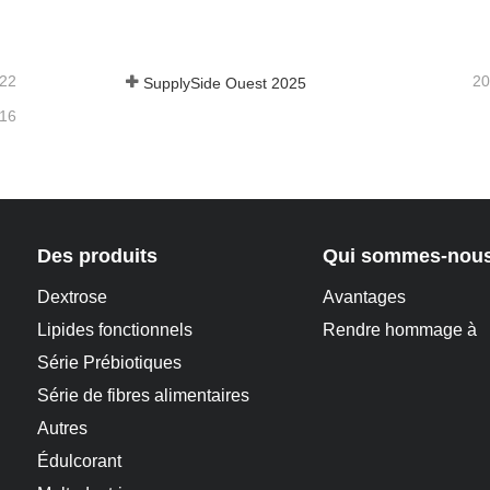
acter maintenant
Contacter maintenant
-22
20
SupplySide Ouest 2025
-16
Des produits
Qui sommes-nou
Dextrose
Avantages
Lipides fonctionnels
Rendre hommage à
Série Prébiotiques
Série de fibres alimentaires
Autres
Édulcorant