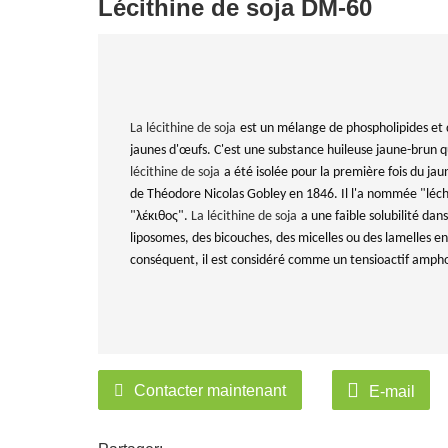
Lécithine de soja DM-60
La lécithine de soja
est un mélange de phospholipides et d
jaunes d'œufs. C'est une substance huileuse jaune-brun qu
lécithine de soja
a été isolée pour la première fois du j
de Théodore Nicolas Gobley en 1846. Il l'a nommée "léchi
"λέκιθος".
La lécithine de soja
a une faible solubilité dan
liposomes, des bicouches, des micelles ou des lamelles e
conséquent, il est considéré comme un tensioactif amphotè
Contacter maintenant
E-mail
Contacter Maintenant