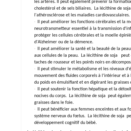
les artères. Il peut également prévenir la formation
cholestérol et de sels biliaires.
La lécithine de soja
l'athérosclérose et les maladies cardiovasculaires.
·
Il peut améliorer les fonctions cérébrales et la 
neurotransmetteur essentiel à la transmission d'i
protéger les cellules cérébrales et la moelle épin
d'Alzheimer ou de la démence.
·
Il peut améliorer la santé et la beauté de la pea
aux cellules de la peau.
La lécithine de soja
peut é
taches de rousseur et les points noirs en décomposa
·
Il peut stimuler le métabolisme et les niveaux d'é
mouvement des fluides corporels à l'intérieur et à 
du poids en émulsifiant et en digérant les graisses 
·
Il peut soutenir la fonction hépatique et la détox
nocives du corps.
La lécithine de soja
peut égaleme
graisses dans le foie.
·
Il peut bénéficier aux femmes enceintes et aux f
système nerveux du fœtus.
La lécithine de soja
pe
développement cognitif du bébé.