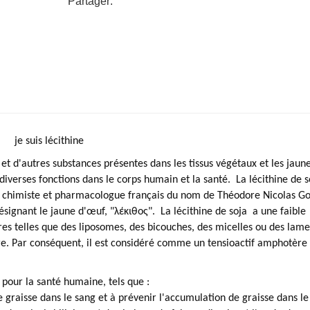
Partager:
je suis lécithine
t d'autres substances présentes dans les tissus végétaux et les jaun
diverses fonctions dans le corps humain et la santé.
La lécithine de s
un chimiste et pharmacologue français du nom de Théodore Nicolas G
ésignant le jaune d'œuf, "λέκιθος".
La lécithine de soja
a une faible
ures telles que des liposomes, des bicouches, des micelles ou des lame
re. Par conséquent, il est considéré comme un tensioactif amphotère
our la santé humaine, tels que :
de graisse dans le sang et à prévenir l'accumulation de graisse dans le 