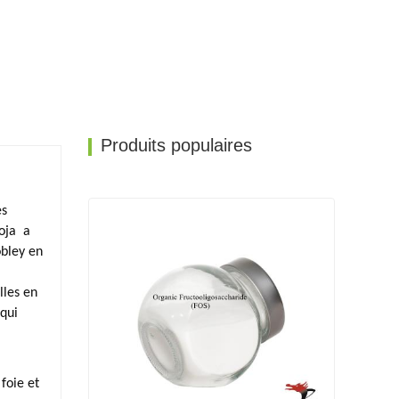
Produits populaires
es
oja
a
obley en
lles en
 qui
foie et