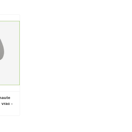
aute 
vrac - 
Poudre de polydextrose de haute qualité à bon prix - Cloné en vrac - Cloné en vrac