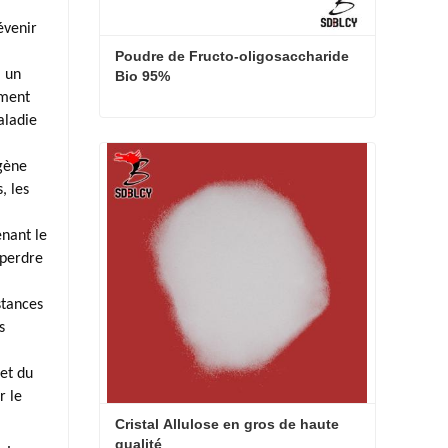
évenir
Poudre de Fructo-oligosaccharide 
, un
Bio 95%
ment
aladie
Poudre de Fructo-oligosaccharide Bio 95%
ygène
Contacter maintenant
, les
enant le
 perdre
stances
s
et du
r le
Cristal Allulose en gros de haute 
qualité