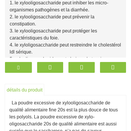
1. le xylooligosaccharide peut inhiber les micro-
organismes pathogènes et la diarrhée.
2. le xylooligosaccharide peut prévenir la
constipation.
3. le xylooligosaccharide peut protéger les
caractéristiques du foie.
4. le xyloligosaccharide peut restreindre le cholestérol
ldl sérique.
5. xylooligosaccharide peut abaisser la tension
artérielle.
6. xylooligosaccharide peut renforcer l'immunité du
corps et la plupart des cancers.
7. xylooligosaccharide ont un équilibre unique de
détails du produit
chaleur acide.
Huit. xylooligosaccharide peut prévenir et protéger les
La poudre excessive de xylooligosaccharide de
caries dentaires variables, freiner la croissance des
qualité alimentaire fine 20s est la plus douce de tous
bactéries buccales.
les polyols. La poudre excessive de xylo-
oligosaccharide 20s de qualité alimentaire est aussi
sucrée que le saccharose, n'a pas de saveur