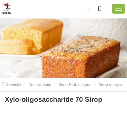
Domicile
Des produits
Série Prébiotiques
Sirop de xylo-
Xylo-oligosaccharide 70 Sirop
oligosaccharide
Xylo-oligosaccharide 70 sirop
Xylo-
oligosaccharide 70 sirop