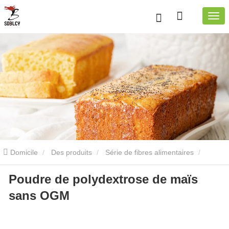
Domicile
Des produits
Série de fibres alimentaires
Poudre de polydextrose de maïs
Poudre de polydextrose
Poudre de polydextrose de maïs
sans OGM
Poudre de polydextrose de maïs sans OGM