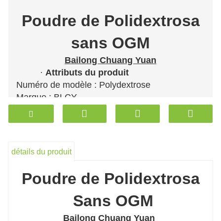
Poudre de Polidextrosa
sans OGM
Bailong Chuang Yuan
·
Attributs du produit
Numéro de modèle : Polydextrose
Marque : BLCY
Types de : Édulcorants
·
Capacité d'approvisionnement et
informations supplémentaires
Conditionnement : Sac
détails du produit
Productivité : 5000t/mois
Transport : Océan,Terre,Air,Express
Poudre de Polidextrosa
Lieu d'origine : Dezhou, Chine
Capacité d'approvisionnement : 5000 t/mois
Sans OGM
Certificat : ISO2200,ISO 9001,ISO
Bailong Chuang Yuan
45001,ISO14001, BRC,HALAL