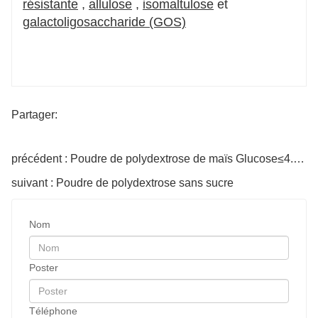
résistante
,
allulose
,
isomaltulose
et
galactoligosaccharide (GOS)
Partager:
précédent : Poudre de polydextrose de maïs Glucose≤4.0 Sorbitol≤2.0
suivant : Poudre de polydextrose sans sucre
Nom
Poster
Téléphone