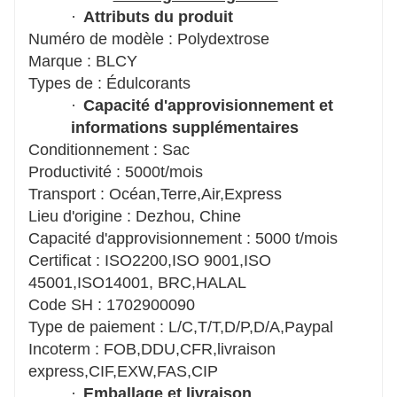
·
Attributs du produit
Code SH : 1702900090
Numéro de modèle : Polydextrose
Type de paiement : L/C,T/T,D/P,D/A,Paypal
Marque : BLCY
Incoterm : FOB,DDU,CFR,livraison
Types de : Édulcorants
express,CIF,EXW,FAS,CIP
·
Capacité d'approvisionnement et
informations supplémentaires
Conditionnement : Sac
Productivité : 5000t/mois
Transport : Océan,Terre,Air,Express
Lieu d'origine : Dezhou, Chine
Capacité d'approvisionnement : 5000 t/mois
Certificat : ISO2200,ISO 9001,ISO
45001,ISO14001, BRC,HALAL
Code SH : 1702900090
Type de paiement : L/C,T/T,D/P,D/A,Paypal
Incoterm : FOB,DDU,CFR,livraison
express,CIF,EXW,FAS,CIP
·
Emballage et livraison