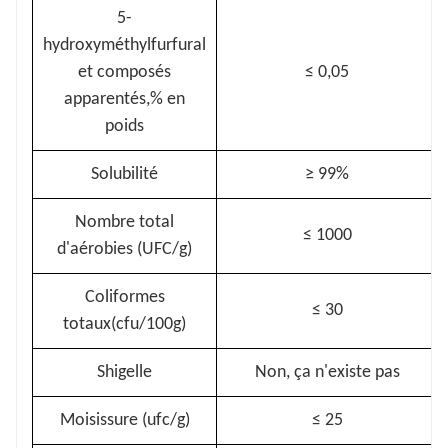
5-
hydroxyméthylfurfural
et composés
≤
0,05
apparentés,% en
poids
Solubilité
≥
99%
Nombre total
≤
1000
d'aérobies (UFC/g)
Coliformes
≤
30
totaux(cfu/100g)
Shigelle
Non, ça n'existe pas
Moisissure (ufc/g)
≤
25