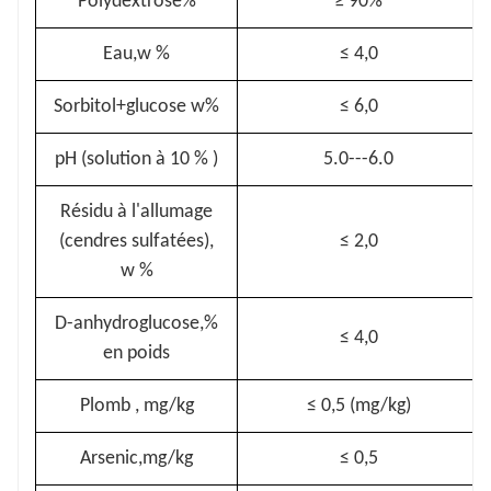
Polydextrose%
≥
90%
Eau,w %
≤
4,0
Sorbitol+glucose w%
≤
6,0
pH (solution à 10 %
)
5.0---6.0
Résidu à l'allumage
(cendres sulfatées),
≤
2,0
w %
D-anhydroglucose,%
≤
4,0
en poids
Plomb
, mg/kg
≤
0,5 (mg/kg)
Arsenic,mg/kg
≤
0,5