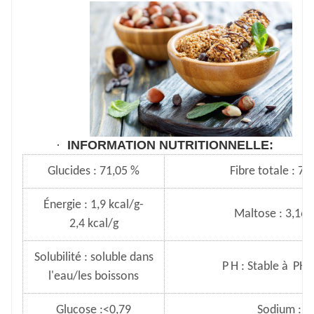
·
INFORMATION NUTRITIONNELLE:
Glucides : 71,05 %
Fibre totale : 71
Énergie : 1,9 kcal/g-
Maltose : 3,16-
2,4 kcal/g
Solubilité : soluble dans
P
H : Stable à
PH
2
l'eau/les boissons
Glucose :<0,79
Sodium : 0