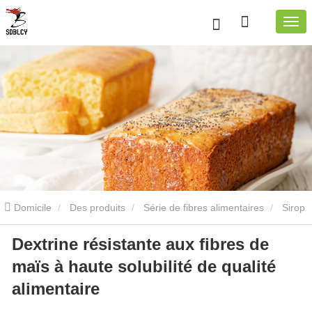
Domicile
Des produits
Série de fibres alimentaires
Sirop
Dextrine résistante aux fibres de
de dextrine résistant
Sirop de dextrine résistant au maïs
maïs à haute solubilité de qualité
Dextrine résistante aux fibres de maïs à haute solubilité de qualité
alimentaire
alimentaire