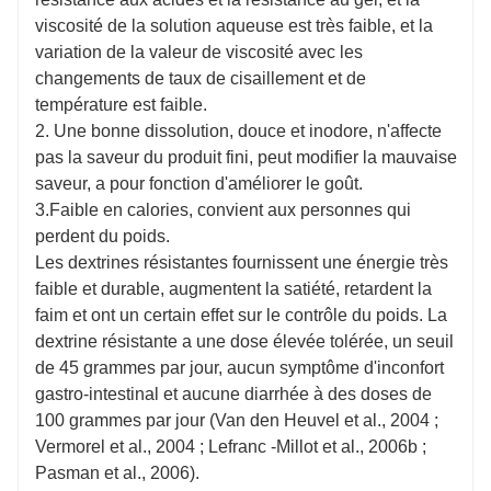
nombre d'études ont montré que la dextrine résistante
viscosité de la solution aqueuse est très faible, et la
est un produit naturel qui intègre diverses fonctions
variation de la valeur de viscosité avec les
telles que la régulation de la santé intestinale, la
changements de taux de cisaillement et de
prévention et le traitement des maladies
température est faible.
cardiovasculaires, le bénéfice des prébiotiques et
2. Une bonne dissolution, douce et inodore, n'affecte
l'abaissement de la glycémie.
pas la saveur du produit fini, peut modifier la mauvaise
saveur, a pour fonction d'améliorer le goût.
3.Faible en calories, convient aux personnes qui
perdent du poids.
Les dextrines résistantes fournissent une énergie très
faible et durable, augmentent la satiété, retardent la
faim et ont un certain effet sur le contrôle du poids. La
dextrine résistante a une dose élevée tolérée, un seuil
de 45 grammes par jour, aucun symptôme d'inconfort
gastro-intestinal et aucune diarrhée à des doses de
100 grammes par jour (Van den Heuvel et al., 2004 ;
Vermorel et al., 2004 ; Lefranc -Millot et al., 2006b ;
Pasman et al., 2006).