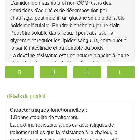
L'amidon de maïs naturel non OGM, dans des
conditions d'acidité et de décomposition par
chauffage, peut obtenir un glucane soluble de faible
poids moléculaire. Poudre blanche ou jaune clair.
Peut être soluble dans l'eau. Il peut abaisser la
glycémie et réguler les lipides sanguins, contribuer à
la santé intestinale et au contrôle du poids.
La dextrine résistante est une poudre blanche à jaune
clair, et c'est une sorte de fibre alimentaire soluble
dans l'eau qui est faite d'amidon de maïs naturel non
génétiquement modifié comme matière première,
après un certain degré d'hydrolyse, de polymérisation,
de séparation et d'autres étapes . Sa faible teneur en
détails du produit
calories, une bonne solubilité, et une légère douceur
et odeur, restent stables dans des conditions de
Caractéristiques fonctionnelles：
température élevée, de pH variable, d'environnement
1.Bonne stabilité de traitement.
humide et de force de coupe élevée. Peut être utilisé
La dextrine résistante a des caractéristiques de
dans les aliments, les boissons, les capsules de
traitement telles que la résistance à la chaleur, la
poudre et autres produits transformés. Un grand
résistance aux acides et la résistance au gel, et la