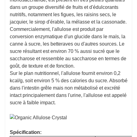
seulement une fraction des calories. Il a Crystal Allulose et
dans un groupe diversifié de fruits et d'édulcorants
Sirop Allulose deux types.
nutritifs, notamment les figues, les raisins secs, le
D Allulose est un knid de Édulcorants hypocaloriques, c'est un
jacquier, le sirop d'érable, la mélasse et la cassonade.
choix idéal pour ceux qui cherchent à maintenir un poids santé
Commercialement, l'allulose est produit par
ainsi que pour ceux qui souffrent de diabète ou qui suivent un
conversion enzymatique d'un glucide dans le maïs, la
régime pauvre en glucides ou céto, tout en souhaitant profiter de
l'expérience indulgente du sucre.
canne à sucre, les betteraves ou d'autres sources. Le
sucre résultant est environ 70 % aussi sucré que le
saccharose et ressemble au saccharose en termes de
goût, de texture et de fonction.
Sur le plan nutritionnel, l'allulose fournit environ 0,2
kcal/g, soit environ 5 % des calories du sucre. Absorbé
dans l'intestin grêle mais non métabolisé et excrété
intact principalement dans l'urine, l'allulose est appelé
sucre à faible impact.
Spécification: