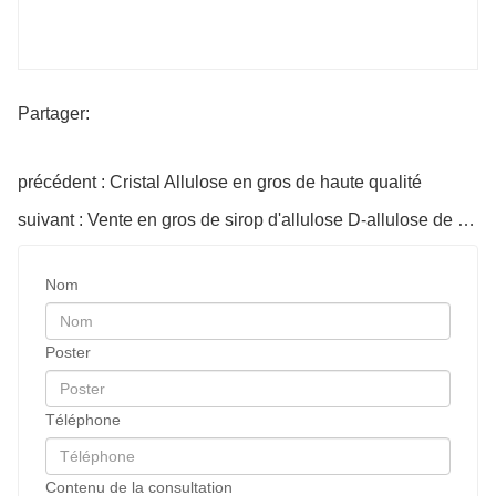
Partager:
précédent : Cristal Allulose en gros de haute qualité
suivant : Vente en gros de sirop d'allulose D-allulose de bonne qualité BLCY
Édulcorants hypocaloriques D Allulose
CARACTÉRISTIQUES
Nom
|| || || || Standard
Élément d'essai
Sirop
Poster
Apparence
Liquide jaune clair inco
Téléphone
Goût
Doux
D-Allulose (base sèche), %
≥90
Contenu de la consultation