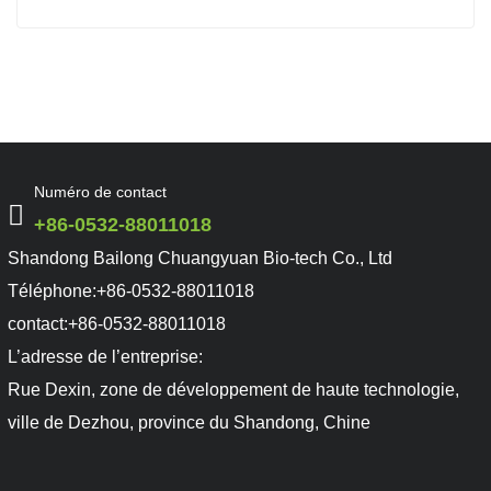
Shandong BaiLong Chuangyuan Bio-Tech Co., Ltd
Numéro de contact
+86-0532-88011018
Shandong Bailong Chuangyuan Bio-tech Co., Ltd
Téléphone:
+86-0532-88011018
contact:
+86-0532-88011018
L’adresse de l’entreprise:
Rue Dexin, zone de développement de haute technologie,
ville de Dezhou, province du Shandong, Chine