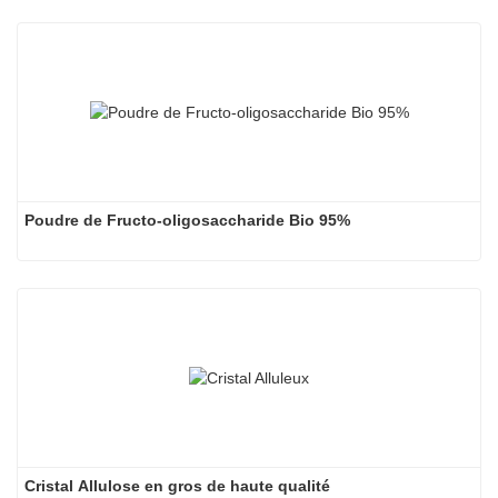
Poudre/cristalline : emballée dans un sac en papier kraft
multicouche avec un sac intérieur en PE de qualité
alimentaire, net 25 kg/sac.
Sirop : Dans un fût en plastique de qualité alimentaire, poids
net 280 kg ; Fût IBC, poids net 1300kg.
(D'autres types d'emballages sont disponibles sur
demande)
Poudre de Fructo-oligosaccharide Bio 95%
Cristal Allulose en gros de haute qualité