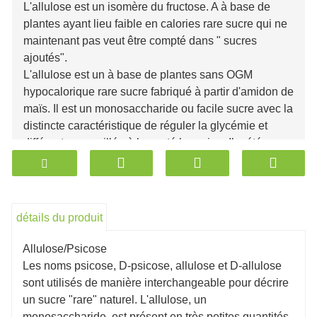
L'allulose est un isomère du fructose. A à base de
plantes ayant lieu faible en calories rare sucre qui ne
maintenant pas veut être compté dans " sucres
ajoutés".
L'allulose est un à base de plantes sans OGM
hypocalorique rare sucre fabriqué à partir d'amidon de
maïs. Il est un monosaccharide ou facile sucre avec la
distincte caractéristique de réguler la glycémie et
différente conseillée à la santé humaine. Il a été
considéré comme le plus plausible saccharose
remplacement au moyen de l'Amérique repas||
||réseau de navigation.
détails du produit
Édulcorants à faible teneur en glucides Cristal
d'allulose et sirop d'allulose
Allulose/Psicose
Les noms psicose, D-psicose, allulose et D-allulose
L'allulose est un sucre rare que l'on trouve dans la nature
sont utilisés de manière interchangeable pour décrire
en très petites quantités. Ce qui le rend différent, c'est qu'il
un sucre "rare" naturel. L'allulose, un
a un goût et une texture très similaires au sucre, mais
monosaccharide, est présent en très petites quantités