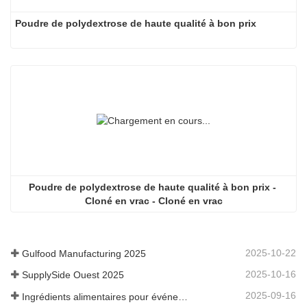
Poudre de polydextrose de haute qualité à bon prix
Poudre de polydextrose de haute qualité à bon prix - 
Cloné en vrac - Cloné en vrac
UTILISATION RECOMMANDÉE
Boissons, aliments cuits au four, desserts laitiers Frozeb,
2025-10-22
Gulfood Manufacturing 2025
chewing-gum, bonbons durs, grignotines, yaourt, gélatines,
2025-10-16
SupplySide Ouest 2025
sauces, céréales pour petit-déjeuner, condiments.
2025-09-16
Ingrédients alimentaires pour événements Fi Asia Thailand
CONDITIONNEMENT D-Allulose