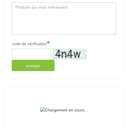
Substance solide, %
≥70
Humidité, %
-
pH
3.0-7.0
Cendre, %
≤0.5
As(arsenic), mg/kg
≤0.5
code de vérification
Pb (
plomb
), mg/kg
≤0.5
Numération totale sur plaque,
≤1000
ufc/g
envoyer
Coliformes, mpn/g
≤0.3
Levures et moisissures, ufc/g
≤25
Pathogène (Salmonella, ),
Négatif
/25g