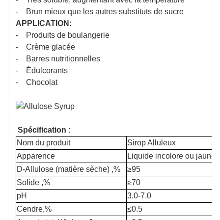
- Brun mieux que les autres substituts de sucre
Sirop d'allulose sucré à vendre, liquide indigestif allulos
APPLICATION:
sirop d'allulose pour la cuisson
- Produits de boulangerie
- Crème glacée
- Barres nutritionnelles
- Édulcorants
- Chocolat
Spécification :
Nom du produit
Sirop Alluleux
Apparence
Liquide incolore ou jaune c
D-Allulose (matière sèche) ,%
≥95
Solide ,%
≥70
pH
3.0-7.0
Cendre,%
≤0.5