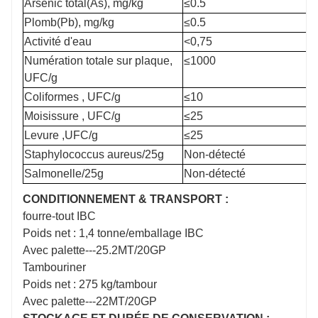
Arsenic total(As), mg/kg
≤0.5
Plomb(Pb), mg/kg
≤0.5
Activité d'eau
<0,75
Numération totale sur plaque,
≤1000
UFC/g
Coliformes , UFC/g
≤10
Moisissure , UFC/g
≤25
Levure ,UFC/g
≤25
Staphylococcus aureus/25g
Non-détecté
Salmonelle/25g
Non-détecté
CONDITIONNEMENT & TRANSPORT :
fourre-tout IBC
Poids net : 1,4 tonne/emballage IBC
Avec palette---25.2MT/20GP
Tambouriner
Poids net : 275 kg/tambour
Avec palette---22MT/20GP