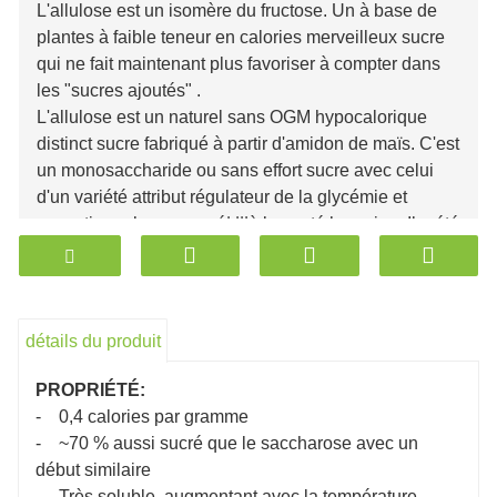
L'allulose est un isomère du fructose. Un à base de
plantes à faible teneur en calories merveilleux sucre
qui ne fait maintenant plus favoriser à compter dans
les "sucres ajoutés" .
L'allulose est un naturel sans OGM hypocalorique
distinct sucre fabriqué à partir d'amidon de maïs. C'est
un monosaccharide ou sans effort sucre avec celui
d'un variété attribut régulateur de la glycémie et
exceptionnel encouragé| |||à la santé humaine. Il a été
réfléchir sur comme le plus accessible saccharose
choix par chemin de l'Amérique aliments réseau de
navigation.
L'allulose est un sucre naturellement présent dans les figue
détails du produit
sirop d'érable et la mélasse. C'est doux comme le sucre 
sans certains des inconvénients bien documentés du suc
PROPRIÉTÉ:
Chimiquement, l'allulose est similaire au fructose, qui se
- 0,4 calories par gramme
fruits. Il est environ 70 % aussi sucré que le sucre, il a don
- ~70 % aussi sucré que le saccharose avec un
n'est pas non plus absorbé par le corps et ne contribue d
début similaire
calorique quotidien.
- Très soluble, augmentant avec la température