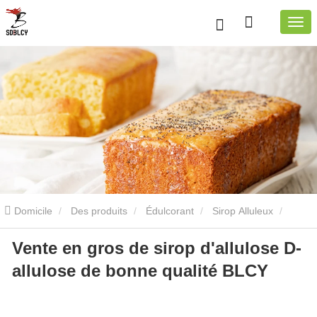
Domicile
Des produits
Édulcorant
Sirop Alluleux
Vente en gros de sirop d'allulose D-
Vente en gros de sirop d'allulose D-allulose de bonne qualité BLCY
allulose de bonne qualité BLCY