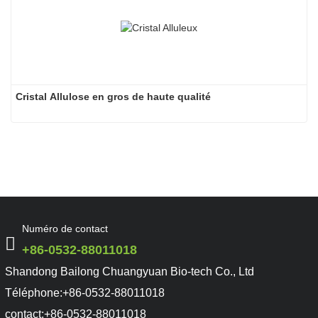
⭕ Fonctions Allulose
Cristal Allulose en gros de haute qualité
✅Maintenir une glycémie saine
✅ Perte de poids
✅Prévenir le poids Gagner
✅ Minimiser le stress oxydatif et l'inflammation
✅ Réduire la graisse dans le foie
Numéro de contact
+86-0532-88011018
Shandong Bailong Chuangyuan Bio-tech Co., Ltd
Téléphone:
+86-0532-88011018
contact:
+86-0532-88011018