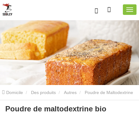
Domicile
Des produits
Autres
Poudre de Maltodextrine
Poudre de maltodextrine bio
Bio
Poudre de maltodextrine bio