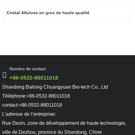
Cristal Allulose en gros de haute qualité
En raison de sa douceur neutre, de ses propriétés réductri
Numéro de contact
réactivité au brunissement, le dallulose convient non se
de boulangerie, mais également aux sauces, au ketchup, 
+86-0532-88011018
boissons et à d'autres produits. L'ajout de D-allulose peut
Shandong Bailong Chuangyuan Bio-tech Co., Ltd
les produits produisent une plus grande capacité de réte
Téléphone:
+86-0532-88011018
aliments par rapport à celle du saccharose. Les aliments 
formules à des fins médicales spéciales qui utilisent le D
contact:
+86-0532-88011018
réaction de Maillard avec les protéines sont efficaces da
L’adresse de l’entreprise:
caries dentaires et maladies apparentées causées par le s
Rue Dexin, zone de développement de haute technologie,
ville de Dezhou, province du Shandong, Chine