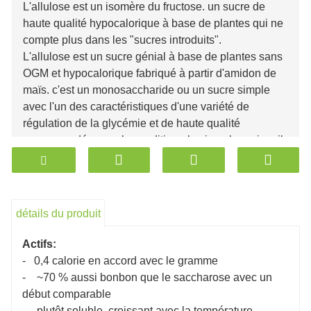
L'allulose est un isomère du fructose. un sucre de
haute qualité hypocalorique à base de plantes qui ne
compte plus dans les "sucres introduits".
L'allulose est un sucre génial à base de plantes sans
OGM et hypocalorique fabriqué à partir d'amidon de
maïs. c'est un monosaccharide ou un sucre simple
avec l'un des caractéristiques d'une variété de
régulation de la glycémie et de haute qualité
recommandée pour la condition physique humaine. il
a été réfléchi sur le désir de saccharose le plus
réalisable via le réseau de navigation des ingrédients
américains.
L'allulose est un sucre naturellement présent dans les figue
détails du produit
sirop d'érable et la mélasse. C'est doux comme le sucre 
sans certains des inconvénients bien documentés du suc
Actifs:
Chimiquement, l'allulose est similaire au fructose, qui se
- 0,4 calorie en accord avec le gramme
fruits. Il est environ 70 % aussi sucré que le sucre, il a don
- ~70 % aussi bonbon que le saccharose avec un
n'est pas non plus absorbé par le corps et ne contribue d
début comparable
calorique quotidien.
- plutôt soluble, croissant avec la température