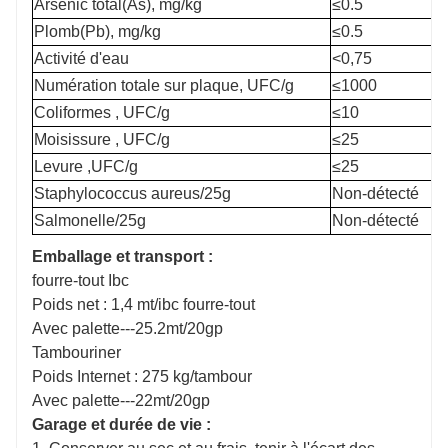
Arsenic total(As), mg/kg
≤0.5
Plomb(Pb), mg/kg
≤0.5
Activité d'eau
<0,75
Numération totale sur plaque, UFC/g
≤1000
Coliformes , UFC/g
≤10
Moisissure , UFC/g
≤25
Levure ,UFC/g
≤25
Staphylococcus aureus/25g
Non-détecté
Salmonelle/25g
Non-détecté
Emballage et transport :
fourre-tout Ibc
Poids net : 1,4 mt/ibc fourre-tout
Avec palette---25.2mt/20gp
Tambouriner
Poids Internet : 275 kg/tambour
Avec palette---22mt/20gp
Garage et durée de vie :