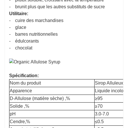
- brunit plus que les autres substituts de sucre
Sirop d'allulose sucré à vendre, liquide indigestif allulos
Utilitaire:
sirop d'allulose pour la cuisson
- cuire des marchandises
- glace
- barres nutritionnelles
- édulcorants
- chocolat
Spécification:
Nom du produit
Sirop Alluleux
Apparence
Liquide incolore
D-Allulose (matière sèche) ,%
≥95
Solide ,%
≥70
pH
3.0-7.0
Cendre,%
≤0.5