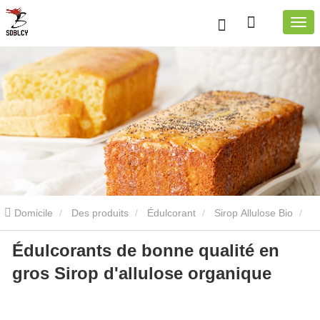
Domicile
Des produits
Édulcorant
Sirop Allulose Bio
Édulcorants de bonne qualité en
Édulcorants de bonne qualité en gros Sirop d'allulose organique
gros Sirop d'allulose organique