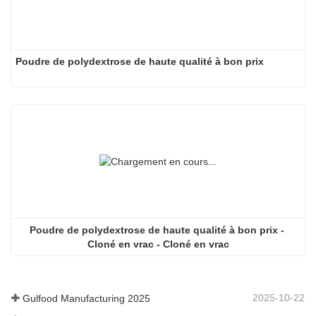
✅ Contrôlez la glycémie et supprimez la réponse glycémiq
aucun effet sur la glycémie et supprime la réponse glycé
glucides lorsqu'il est testé avec des glucides
Poudre de polydextrose de haute qualité à bon prix
✅Anti-obésité. Des études ont montré que l'allulose a le p
obésité dans des modèles animaux. Il supprime l'express
la synthèse des acides gras et augmente l'expression des
lipolyse.
Poudre de polydextrose de haute qualité à bon prix - 
Cloné en vrac - Cloné en vrac
2025-10-22
Gulfood Manufacturing 2025